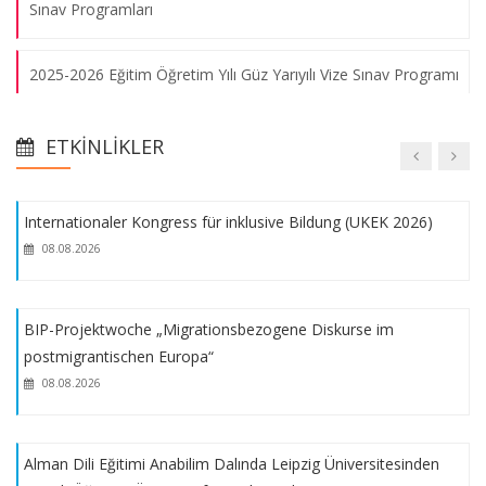
Sınav Programları
Alman Dili Eğitimi Anabilim Dalı ile Heidelberg Eğitim
2025-2026 Eğitim Öğretim Yılı Güz Yarıyılı Vize Sınav Programı
Üniversitesi işbirliğinde Performans Odaklı Almanca Eğitimi
konulu konferans gerçekleştirildi
2025- 2026 Eğitim Öğretim Yılı Güz Dönemi Haftalık Ders
08.08.2026
ETKINLIKLER
Programı
Internationaler Kongress für inklusive Bildung (UKEK 2026)
2025- 2026 Eğitim Öğretim Yılı Güz Dönemi Staj Duyurusu
08.08.2026
2024-2025 Eğitim Öğretim Yılı Bahar Yarıyılı Final Sınav
Programı
BIP-Projektwoche „Migrationsbezogene Diskurse im
postmigrantischen Europa“
2024/2025 Bahar Yarıyılı Vize Sınav Programı
08.08.2026
2024/2025 Eğitim Öğretim Yılı Bahar Yarıyılı Haftalık Ders
Alman Dili Eğitimi Anabilim Dalında Leipzig Üniversitesinden
Programı