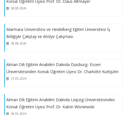
Konuk Öğretim Üyesi Prof. Dr. Claus Altmayer
08.08.2026
2024/2025 Güz Yarıyılı Final/ Bütünleme Sınav Programı
Marmara Üniversitesi ve Heidelberg Eğitim Üniversitesi İş
2024-2025 Eğitim Öğretim Yılı Güz Yarıyılı Vize Sınav Tarihleri
Birliğiyle Çalıştay ve Atölye Çalışması
08.08.2026
2024- 2025 Güz Dönemi Alman Dili Eğitimi Haftalık Ders
Programı
Alman Dili Eğitimi Anabilim Dalında Duisburg- Essen
Üniversitesinden Konuk Öğretim Üyesi Dr. Charlotte Kurbjuhn
2024-2025 Eğitim Öğretim Yılı Staj Duyurusu
27.05.2024
2023 2024 Eğitim Öğretim Yılı Bahar Yarıyılı Bütünleme Sınav
Tarihleri
Alman Dili Eğitimi Anabilim Dalında Leipzig Üniversitesinden
Konuk Öğretim Üyesi Prof. Dr. Katrin Wisniewski
2023- 2024 Eğitim Öğretim Yılı Bahar Yarıyılı Final Sınav
06.05.2024
Programı