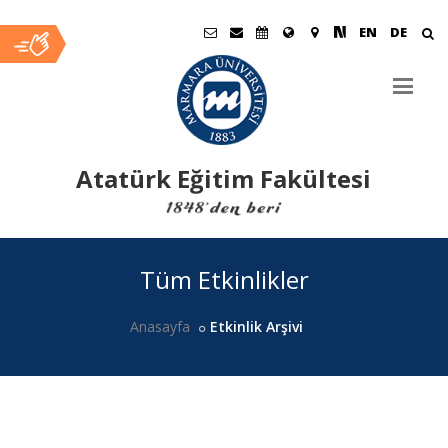
EN
DE
Atatürk Eğitim Fakültesi
Ana
Tüm Etkinlikler
İçerik
Anasayfa
Etkinlik Arşivi