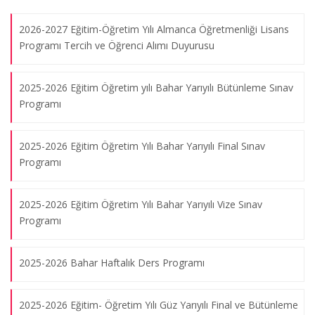
Alman Dili Eğitimi Anabilim Dalında Duisburg- Essen
Üniversitesinden Konuk Öğretim Üyesi Dr. Charlotte Kurbjuhn
2026-2027 Eğitim-Öğretim Yılı Almanca Öğretmenliği Lisans
27.05.2024
Programı Tercih ve Öğrenci Alımı Duyurusu
2025-2026 Eğitim Öğretim yılı Bahar Yarıyılı Bütünleme Sınav
Alman Dili Eğitimi Anabilim Dalında Leipzig Üniversitesinden
Programı
Konuk Öğretim Üyesi Prof. Dr. Katrin Wisniewski
06.05.2024
2025-2026 Eğitim Öğretim Yılı Bahar Yarıyılı Final Sınav
Programı
Poetik Eines Schriftstellers In Istanbul - Frank Schablewski
08.08.2026
2025-2026 Eğitim Öğretim Yılı Bahar Yarıyılı Vize Sınav
Programı
3. HOCHSCHULKONFERENZ FÜR ABTEILUNGSLEITER/ -
2025-2026 Bahar Haftalık Ders Programı
INNEN DER DEUTSCHLEHRERAUSBILDUNG UND DER
HOCHSCHULEN FÜR FREMDSPRACHEN
17.03.2023
2025-2026 Eğitim- Öğretim Yılı Güz Yarıyılı Final ve Bütünleme